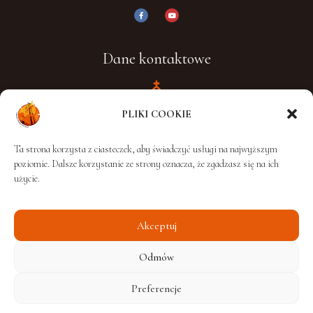
Dane kontaktowe
PLIKI COOKIE
Adres:
Ta strona korzysta z ciasteczek, aby świadczyć usługi na najwyższym
ul. Lubelska 5
poziomie. Dalsze korzystanie ze strony oznacza, że zgadzasz się na ich
24-320 Poniatowa
użycie.
Akceptuj
Telefon / Fax:
Odmów
+48 510 504 574
Preferencje