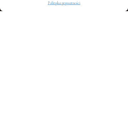
Polityka prywatności
Szybka nawigacja
Strona Główna
Historia parafii
Ogłoszenia
List Parafialny
Intencje mszalne
Aktualności
Sekcja wideo
Kontakt
Sakramenty święte
Chrzest