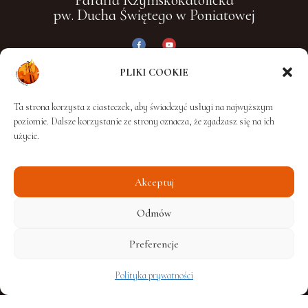
Parafia Rzymskokatolicka
pw. Ducha Świętego w Poniatowej
PLIKI COOKIE
Dane kontaktowe
Ta strona korzysta z ciasteczek, aby świadczyć usługi na najwyższym
poziomie. Dalsze korzystanie ze strony oznacza, że zgadzasz się na ich
użycie.
Adres:
ul. Lubelska 5
Akceptuj
24-320 Poniatowa
Odmów
Preferencje
Polityka prywatności
Telefon / Fax:
+48 510 504 574