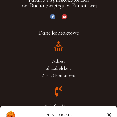
pw. Ducha Świętego w Poniatowej
Dane kontaktowe
Adres:
ul. Lubelska 5
24-320 Poniatowa
Telefon / Fax:
+48 510 504 574
PLIKI COOKIE