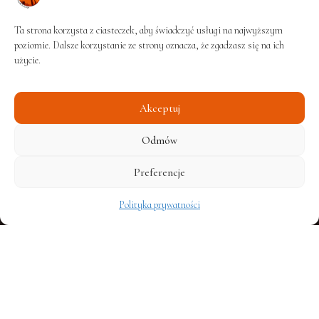
Ta strona korzysta z ciasteczek, aby świadczyć usługi na najwyższym
poziomie. Dalsze korzystanie ze strony oznacza, że zgadzasz się na ich
Szybka nawigacja
użycie.
Strona Główna
Historia parafii
Akceptuj
Ogłoszenia
Odmów
List Parafialny
Preferencje
Intencje mszalne
Polityka prywatności
Aktualności
Sekcja wideo
Kontakt
Sakramenty święte