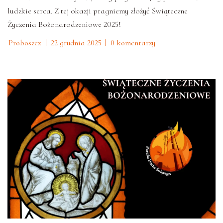
ludzkie serca. Z tej okazji pragniemy złożyć Świąteczne
Życzenia Bożonarodzeniowe 2025!
Proboszcz
22 grudnia 2025
0 komentarzy