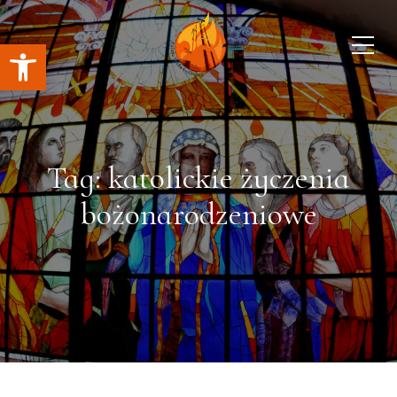
Open toolbar
Tag: katolickie życzenia
bożonarodzeniowe