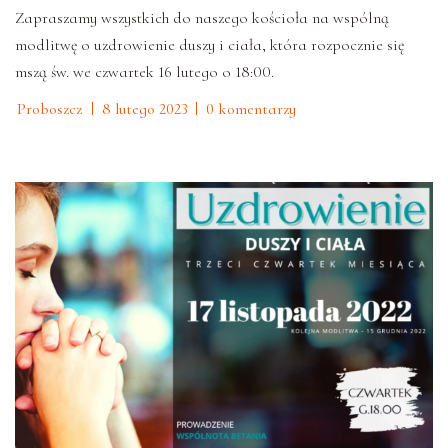
Zapraszamy wszystkich do naszego kościoła na wspólną
modlitwę o uzdrowienie duszy i ciała, która rozpocznie się
mszą św. we czwartek 16 lutego o 18:00.
Proboszcz
8 lutego 2023
0 komentarzy