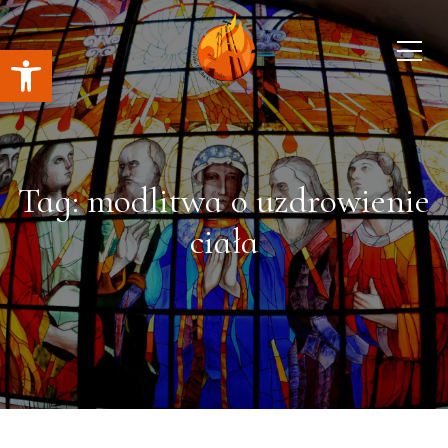
Open toolbar
Tag: modlitwa o uzdrowienie
ciała