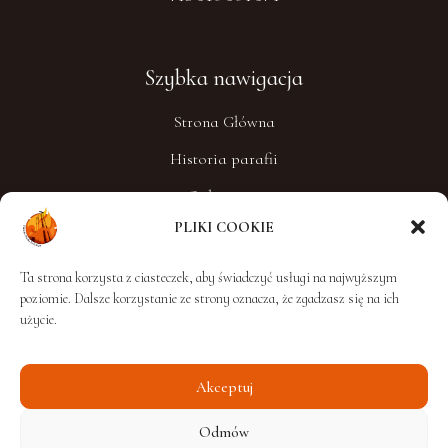
Szybka nawigacja
Strona Główna
Historia parafii
Ogłoszenia
PLIKI COOKIE
List Parafialny
Intencje mszalne
Ta strona korzysta z ciasteczek, aby świadczyć usługi na najwyższym
poziomie. Dalsze korzystanie ze strony oznacza, że zgadzasz się na ich
Aktualności
użycie.
Sekcja wideo
Kontakt
Akceptuj
Odmów
Sakramenty święte